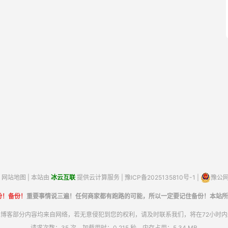
网站地图
| 本站由
冰云互联
提供云计算服务 |
豫ICP备2025135810号-1
|
豫公网安
份！备份！
重要事情说三遍！任何商家都有跑路的可能，所以一定要记住备份！本站所
博客部分内容均来自网络，若无意侵犯到您的权利，请及时联系我们，将在72小时
请求次数：35 次，加载用时：0.215 秒，内存占用：5.34 MB