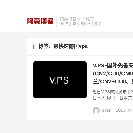
阿森博客 VPS推荐
专注于真实的VPS测评
标签：最快速德国vps
V.PS-国外免
(CN2/CUII/
兰/CN2+CUII
近日V.PS商家发布
日本大阪IIJ、日本
CU2(as9929)、德国
asen
2025-07