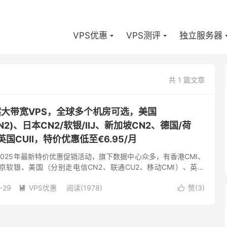
VPS优惠
VPS测评
独立服务器
共 1 篇文章
备案大带宽VPS，全球多个机房可选，美国
CMIN2)、日本CN2/软银/IIJ、新加坡CN2、德国/荷
、英国CUII，特价优惠低至€6.95/月
了2025年最新特价优惠促销活动，旗下数据中心众多，有香港CMI、
东京软银、美国（分别走电信CN2、联通CU2、移动CMI）、英国
CU2(as9929)、荷兰双高端(联通走...
-29
VPS优惠
阅读(1978)
赞(
3
)

