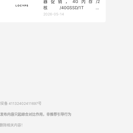
器促销，4G内存/2
核/40GSSD/1T流
量/450Mbps带宽，低至36元/
2026-05-14
月
备 41132402411697号
发布内容只起综合对比作用，非推荐引导行为
内删除相关内容！