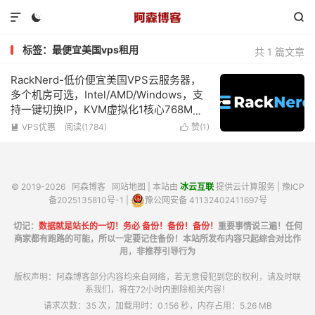



标签：最便宜美国vps租用
共 1 篇文章
RackNerd-低价便宜美国VPS云服务器，
多个机房可选，Intel/AMD/Windows，支
持一键切换IP，KVM虚拟化1核心768M内
存1Gbps带宽低至$10.18/年
VPS优惠
阅读(1784)
赞(
1
)


© 2019-2026
阿森博客
网站地图
| 本站由
冰云互联
提供云计算服务 |
豫ICP
备2025135810号-1
|
豫公网安备 41132402411697号
切记：
数据就是站长的一切！务必 备份！备份！备份！
重要事情说三遍！任何
商家都有跑路的可能，所以一定要记住备份！本站所发布内容只起综合对比作
用，非推荐引导行为
版权声明：阿森博客部分内容均来自网络，若无意侵犯到您的权利，请及时联
系我们，将在72小时内删除相关内容！
请求次数：35 次，加载用时：0.156 秒，内存占用：5.26 MB