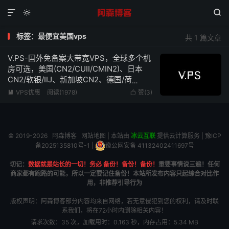



标签：最便宜美国vps
共 1 篇文章
V.PS-国外免备案大带宽VPS，全球多个机
房可选，美国(CN2/CUII/CMIN2)、日本
CN2/软银/IIJ、新加坡CN2、德国/荷
兰/CN2+CUII、英国CUII，特价优惠低至
VPS优惠
阅读(1978)
赞(
3
)


€6.95/月
© 2019-2026
阿森博客
网站地图
| 本站由
冰云互联
提供云计算服务 |
豫ICP
备2025135810号-1
|
豫公网安备 41132402411697号
切记：
数据就是站长的一切！务必 备份！备份！备份！
重要事情说三遍！任何
商家都有跑路的可能，所以一定要记住备份！本站所发布内容只起综合对比作
用，非推荐引导行为
版权声明：阿森博客部分内容均来自网络，若无意侵犯到您的权利，请及时联
系我们，将在72小时内删除相关内容！
请求次数：35 次，加载用时：0.163 秒，内存占用：5.34 MB