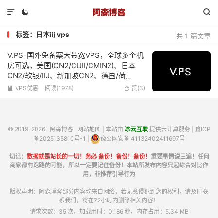



标签：日本iij vps
共 1 篇文章
V.PS-国外免备案大带宽VPS，全球多个机
房可选，美国(CN2/CUII/CMIN2)、日本
CN2/软银/IIJ、新加坡CN2、德国/荷
兰/CN2+CUII、英国CUII，特价优惠低至
VPS优惠
阅读(1978)
赞(
3
)


€6.95/月
© 2019-2026
阿森博客
网站地图
| 本站由
冰云互联
提供云计算服务 |
豫ICP
备2025135810号-1
|
豫公网安备 41132402411697号
切记：
数据就是站长的一切！务必 备份！备份！备份！
重要事情说三遍！任何
商家都有跑路的可能，所以一定要记住备份！本站所发布内容只起综合对比作
用，非推荐引导行为
版权声明：阿森博客部分内容均来自网络，若无意侵犯到您的权利，请及时联
系我们，将在72小时内删除相关内容！
请求次数：35 次，加载用时：0.186 秒，内存占用：5.34 MB