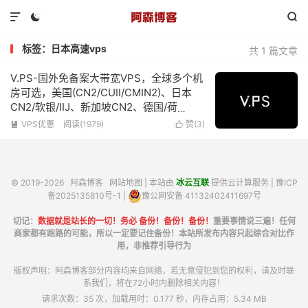



标签：日本高速vps
共 1 篇文章
V.PS-国外免备案大带宽VPS，全球多个机
房可选，美国(CN2/CUII/CMIN2)、日本
CN2/软银/IIJ、新加坡CN2、德国/荷
兰/CN2+CUII、英国CUII，特价优惠低至
VPS优惠
阅读(1979)
赞(
3
)


€6.95/月
© 2019-2026
阿森博客
网站地图
| 本站由
冰云互联
提供云计算服务 |
豫ICP
备2025135810号-1
|
豫公网安备 41132402411697号
切记：
数据就是站长的一切！务必 备份！备份！备份！
重要事情说三遍！任何
商家都有跑路的可能，所以一定要记住备份！本站所发布内容只起综合对比作
用，非推荐引导行为
版权声明：阿森博客部分内容均来自网络，若无意侵犯到您的权利，请及时联
系我们，将在72小时内删除相关内容！
请求次数：35 次，加载用时：0.177 秒，内存占用：5.34 MB