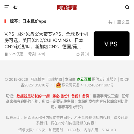



标签：日本低价vps
共 1 篇文章
V.PS-国外免备案大带宽VPS，全球多个机
房可选，美国(CN2/CUII/CMIN2)、日本
CN2/软银/IIJ、新加坡CN2、德国/荷
兰/CN2+CUII、英国CUII，特价优惠低至
VPS优惠
阅读(1978)
赞(
3
)


€6.95/月
© 2019-2026
阿森博客
网站地图
| 本站由
冰云互联
提供云计算服务 |
豫ICP
备2025135810号-1
|
豫公网安备 41132402411697号
切记：
数据就是站长的一切！务必 备份！备份！备份！
重要事情说三遍！任何
商家都有跑路的可能，所以一定要记住备份！本站所发布内容只起综合对比作
用，非推荐引导行为
版权声明：阿森博客部分内容均来自网络，若无意侵犯到您的权利，请及时联
系我们，将在72小时内删除相关内容！
请求次数：35 次，加载用时：0.189 秒，内存占用：5.34 MB