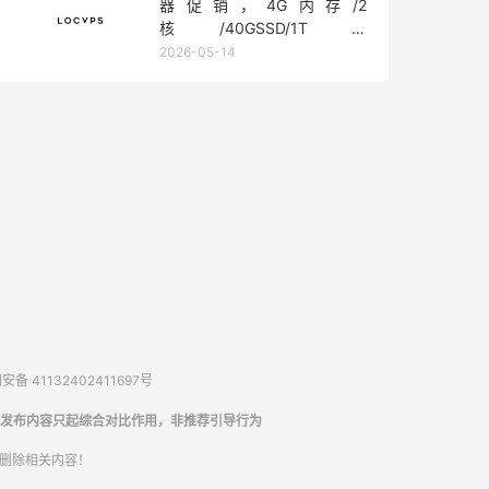
器促销，4G内存/2
核/40GSSD/1T流
量/450Mbps带宽，低至36元/
2026-05-14
月
备 41132402411697号
发布内容只起综合对比作用，非推荐引导行为
内删除相关内容！