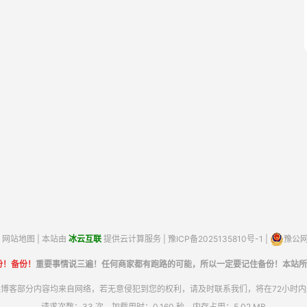
网站地图
| 本站由
冰云互联
提供云计算服务 |
豫ICP备2025135810号-1
|
豫公网安
份！备份！
重要事情说三遍！任何商家都有跑路的可能，所以一定要记住备份！本站所
博客部分内容均来自网络，若无意侵犯到您的权利，请及时联系我们，将在72小时
请求次数：33 次，加载用时：0.160 秒，内存占用：5.02 MB