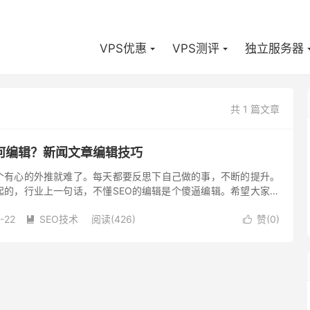
VPS优惠
VPS测评
独立服务器
共 1 篇文章
何编辑？新闻文章编辑技巧
个有心的外推就难了。每天都要反思下自己做的事，不断的提升。
起的，行业上一句话，不懂SEO的编辑是个傻逼编辑。希望大家都
，丰富自己的知识，做好新闻源的推广工作。 第一、新闻源标题的
-22
SEO技术
阅读(426)
赞(
0
)

