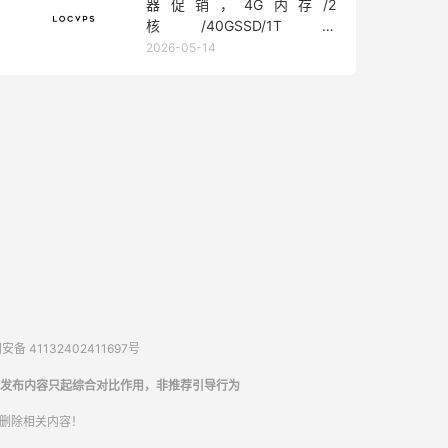
器促销，4G内存/2
核/40GSSD/1T流
量/450Mbps带宽，低至36元/
2026-05-14
月
备 41132402411697号
发布内容只起综合对比作用，非推荐引导行为
内删除相关内容！