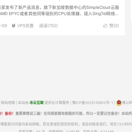
oud商家发布了新产品消息，旗下新加坡数据中心的SimpleCloud云服
D EPYC或者其他同等级别的CPU处理器、接入SingTel网络线
存1Gbps带宽低至4.9美...
-09
VPS优惠
阅读(792)
赞(
0
)


网站地图
| 本站由
冰云互联
提供云计算服务 |
豫ICP备2025135810号-1
|
豫公网安
份！备份！
重要事情说三遍！任何商家都有跑路的可能，所以一定要记住备份！本站所
博客部分内容均来自网络，若无意侵犯到您的权利，请及时联系我们，将在72小时
请求次数：33 次，加载用时：0.182 秒，内存占用：5.12 MB