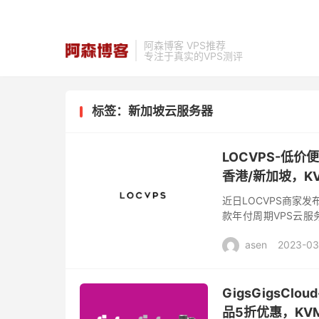
阿森博客 VPS推荐
专注于真实的VPS测评
标签：新加坡云服务器
LOCVPS-低
香港/新加坡，KV
近日LOCVPS商家
款年付周期VPS云
湾、大埔、云地和新加坡
asen
2023-03
GigsGigsC
品5折优惠，KVM