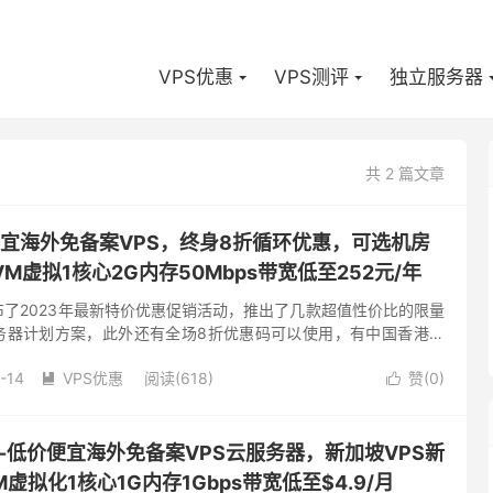
VPS优惠
VPS测评
独立服务器
共 2 篇文章
价便宜海外免备案VPS，终身8折循环优惠，可选机房
M虚拟1核心2G内存50Mbps带宽低至252元/年
发布了2023年最新特价优惠促销活动，推出了几款超值性价比的限量
服务器计划方案，此外还有全场8折优惠码可以使用，有中国香港葵
等数据中心可供选择，基础配置1核心2G内存50Mbps带...
-14
VPS优惠
阅读(618)
赞(
0
)


loud-低价便宜海外免备案VPS云服务器，新加坡VPS新
虚拟化1核心1G内存1Gbps带宽低至$4.9/月