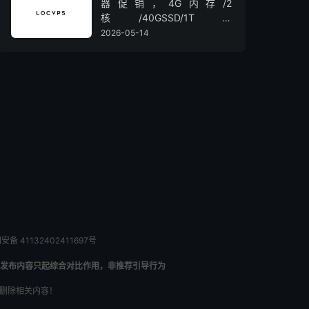
器促销，4G内存/2
核/40GSSD/1T流
量/450Mbps带宽，低至36元/
2026-05-14
月
备 41132402411697号
发布内容只起综合对比作用，非推荐引导行为
内删除相关内容！