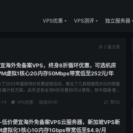
VPS优惠
VPS测评
独立服务器
共 2 篇文章
价便宜海外免备案VPS，终身8折循环优惠，可选机房
M虚拟1核心2G内存50Mbps带宽低至252元/年
发布了2023年最新特价优惠促销活动，推出了几款超值性价比的限量
服务器计划方案，此外还有全场8折优惠码可以使用，有中国香港葵
等数据中心可供选择，基础配置1核心2G内存50Mbps带...
-14
VPS优惠
阅读(619)
赞(
0
)


loud-低价便宜海外免备案VPS云服务器，新加坡VPS新
虚拟化1核心1G内存1Gbps带宽低至$4.9/月