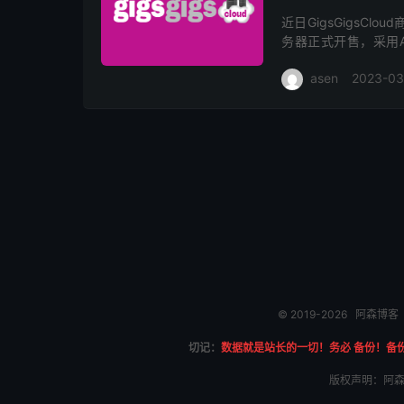
近日GigsGigsCl
务器正式开售，采用AM
路，基础配置1核心1G内
asen
2023-03
© 2019-2026
阿森博客
切记：
数据就是站长的一切！务必 备份！备
版权声明：阿森