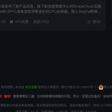
oud商家发布了新产品消息，旗下新加坡数据中心的SimpleCloud云服
D EPYC或者其他同等级别的CPU处理器、接入SingTel网络线
存1Gbps带宽低至4.9美...
-09
VPS优惠
阅读(792)
赞(
0
)


网站地图
| 本站由
冰云互联
提供云计算服务 |
豫ICP备2025135810号-1
|
豫公网安
份！备份！
重要事情说三遍！任何商家都有跑路的可能，所以一定要记住备份！本站所
博客部分内容均来自网络，若无意侵犯到您的权利，请及时联系我们，将在72小时
请求次数：33 次，加载用时：0.180 秒，内存占用：5.12 MB