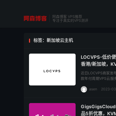
阿森博客 VPS推荐
专注于真实的VPS测评
标签：新加坡云主机
LOCVPS-低
香港/新加坡，KV
近日LOCVPS商家
款年付周期VPS云
湾、大埔、云地和新加坡
asen
2023-03
GigsGigsC
品5折优惠，KVM