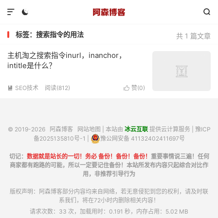



标签：搜索指令的用法
共 1 篇文章
主机淘之搜索指令inurl，inanchor，
intitle是什么？
SEO技术
阅读(812)
赞(
0
)


© 2019-2026
阿森博客
网站地图
| 本站由
冰云互联
提供云计算服务 |
豫ICP
备2025135810号-1
|
豫公网安备 41132402411697号
切记：
数据就是站长的一切！务必 备份！备份！备份！
重要事情说三遍！任何
商家都有跑路的可能，所以一定要记住备份！本站所发布内容只起综合对比作
用，非推荐引导行为
版权声明：阿森博客部分内容均来自网络，若无意侵犯到您的权利，请及时联
系我们，将在72小时内删除相关内容！
请求次数：33 次，加载用时：0.191 秒，内存占用：5.02 MB