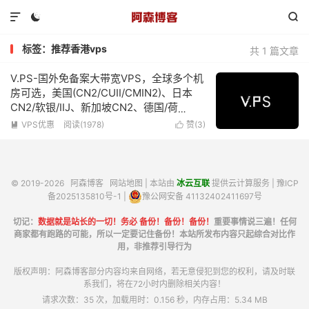



标签：推荐香港vps
共 1 篇文章
V.PS-国外免备案大带宽VPS，全球多个机
房可选，美国(CN2/CUII/CMIN2)、日本
CN2/软银/IIJ、新加坡CN2、德国/荷
兰/CN2+CUII、英国CUII，特价优惠低至
VPS优惠
阅读(1978)
赞(
3
)


€6.95/月
© 2019-2026
阿森博客
网站地图
| 本站由
冰云互联
提供云计算服务 |
豫ICP
备2025135810号-1
|
豫公网安备 41132402411697号
切记：
数据就是站长的一切！务必 备份！备份！备份！
重要事情说三遍！任何
商家都有跑路的可能，所以一定要记住备份！本站所发布内容只起综合对比作
用，非推荐引导行为
版权声明：阿森博客部分内容均来自网络，若无意侵犯到您的权利，请及时联
系我们，将在72小时内删除相关内容！
请求次数：35 次，加载用时：0.156 秒，内存占用：5.34 MB