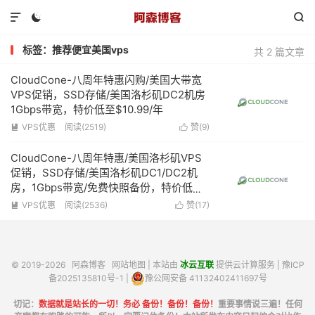



标签：推荐便宜美国vps
共 2 篇文章
CloudCone-八周年特惠闪购/美国大带宽
VPS促销，SSD存储/美国洛杉矶DC2机房
1Gbps带宽，特价低至$10.99/年
VPS优惠
阅读(2519)
赞(
9
)


CloudCone-八周年特惠/美国洛杉矶VPS
促销，SSD存储/美国洛杉矶DC1/DC2机
房，1Gbps带宽/免费快照备份，特价低至
$13.2/年
VPS优惠
阅读(2536)
赞(
17
)


© 2019-2026
阿森博客
网站地图
| 本站由
冰云互联
提供云计算服务 |
豫ICP
备2025135810号-1
|
豫公网安备 41132402411697号
切记：
数据就是站长的一切！务必 备份！备份！备份！
重要事情说三遍！任何