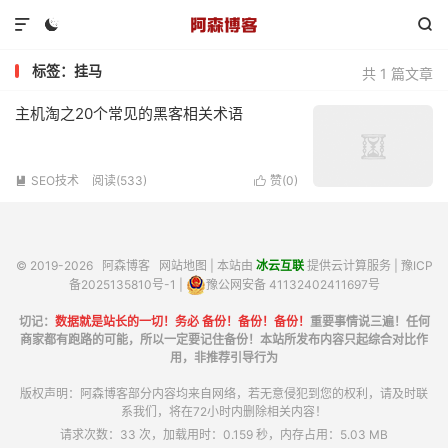



标签：挂马
共 1 篇文章
主机淘之20个常见的黑客相关术语
SEO技术
阅读(533)
赞(
0
)


© 2019-2026
阿森博客
网站地图
| 本站由
冰云互联
提供云计算服务 |
豫ICP
备2025135810号-1
|
豫公网安备 41132402411697号
切记：
数据就是站长的一切！务必 备份！备份！备份！
重要事情说三遍！任何
商家都有跑路的可能，所以一定要记住备份！本站所发布内容只起综合对比作
用，非推荐引导行为
版权声明：阿森博客部分内容均来自网络，若无意侵犯到您的权利，请及时联
系我们，将在72小时内删除相关内容！
请求次数：33 次，加载用时：0.159 秒，内存占用：5.03 MB