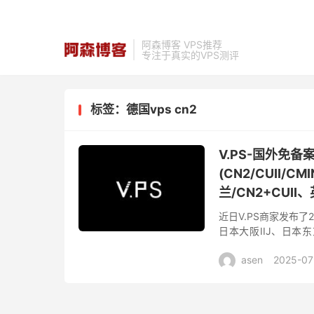
阿森博客 VPS推荐
专注于真实的VPS测评
标签：德国vps cn2
V.PS-国外免
(CN2/CUII/
兰/CN2+CUII
近日V.PS商家发布
日本大阪IIJ、日本
CU2(as9929)、德国
asen
2025-07