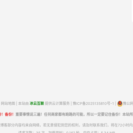
网站地图
| 本站由
冰云互联
提供云计算服务 |
豫ICP备2025135810号-1
|
豫公网安
份！备份！
重要事情说三遍！任何商家都有跑路的可能，所以一定要记住备份！本站所
博客部分内容均来自网络，若无意侵犯到您的权利，请及时联系我们，将在72小时
请求次数：35 次，加载用时：0.162 秒，内存占用：5.34 MB