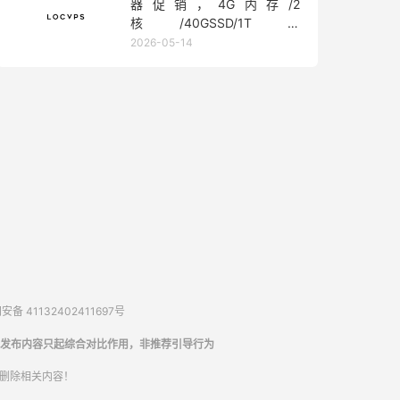
器促销，4G内存/2
核/40GSSD/1T流
量/450Mbps带宽，低至36元/
2026-05-14
月
备 41132402411697号
发布内容只起综合对比作用，非推荐引导行为
内删除相关内容！