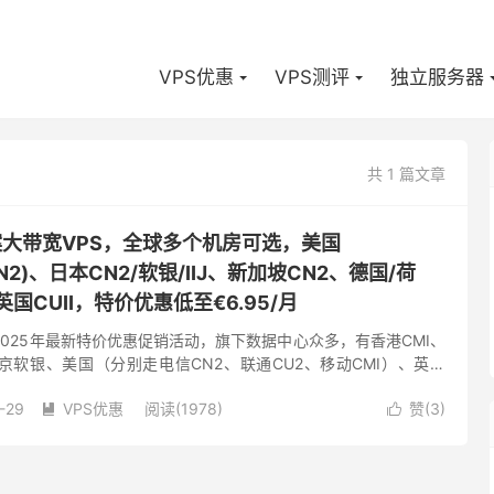
VPS优惠
VPS测评
独立服务器
共 1 篇文章
备案大带宽VPS，全球多个机房可选，美国
CMIN2)、日本CN2/软银/IIJ、新加坡CN2、德国/荷
、英国CUII，特价优惠低至€6.95/月
了2025年最新特价优惠促销活动，旗下数据中心众多，有香港CMI、
东京软银、美国（分别走电信CN2、联通CU2、移动CMI）、英国
CU2(as9929)、荷兰双高端(联通走...
-29
VPS优惠
阅读(1978)
赞(
3
)

