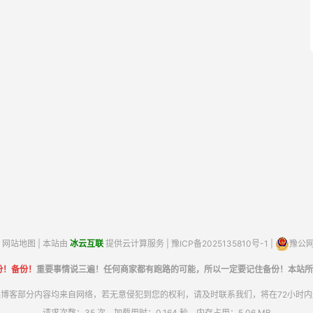
网站地图
| 本站由
冰云互联
提供云计算服务 |
豫ICP备2025135810号-1
|
豫公网安
份！备份！
重要事情说三遍！任何商家都有跑路的可能，所以一定要记住备份！本站所
博客部分内容均来自网络，若无意侵犯到您的权利，请及时联系我们，将在72小时
请求次数：35 次，加载用时：0.164 秒，内存占用：5.06 MB