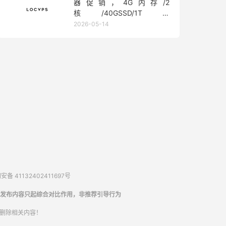
器促销，4G内存/2
核/40GSSD/1T流
量/450Mbps带宽，低至36元/
2026-05-14
月
备 41132402411697号
发布内容只起综合对比作用，非推荐引导行为
内删除相关内容！