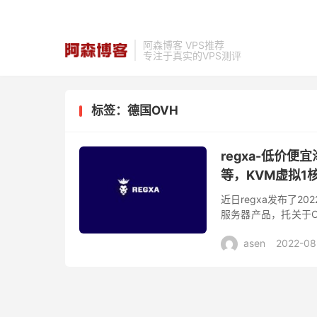
阿森博客 VPS推荐
专注于真实的VPS测评
标签：德国OVH
regxa-低价
等，KVM虚拟1核
近日regxa发布了20
服务器产品，托关于OV
元/月，有需要国外特价
asen
2022-08