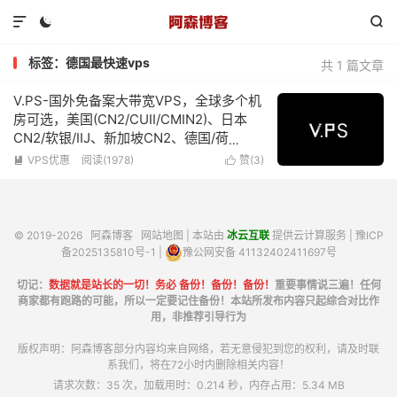



标签：德国最快速vps
共 1 篇文章
V.PS-国外免备案大带宽VPS，全球多个机
房可选，美国(CN2/CUII/CMIN2)、日本
CN2/软银/IIJ、新加坡CN2、德国/荷
兰/CN2+CUII、英国CUII，特价优惠低至
VPS优惠
阅读(1978)
赞(
3
)


€6.95/月
© 2019-2026
阿森博客
网站地图
| 本站由
冰云互联
提供云计算服务 |
豫ICP
备2025135810号-1
|
豫公网安备 41132402411697号
切记：
数据就是站长的一切！务必 备份！备份！备份！
重要事情说三遍！任何
商家都有跑路的可能，所以一定要记住备份！本站所发布内容只起综合对比作
用，非推荐引导行为
版权声明：阿森博客部分内容均来自网络，若无意侵犯到您的权利，请及时联
系我们，将在72小时内删除相关内容！
请求次数：35 次，加载用时：0.214 秒，内存占用：5.34 MB