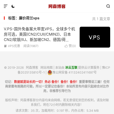



标签：廉价荷兰vps
共 1 篇文章
V.PS-国外免备案大带宽VPS，全球多个机
房可选，美国(CN2/CUII/CMIN2)、日本
CN2/软银/IIJ、新加坡CN2、德国/荷
兰/CN2+CUII、英国CUII，特价优惠低至
VPS优惠
阅读(1967)
赞(
3
)


€6.95/月
© 2019-2026
阿森博客
网站地图
| 本站由
冰云互联
提供云计算服务 |
豫ICP
备2025135810号-1
|
豫公网安备 41132402411697号
切记：
数据就是站长的一切！务必 备份！备份！备份！
重要事情说三遍！任何
商家都有跑路的可能，所以一定要记住备份！本站所发布内容只起综合对比作
用，非推荐引导行为
版权声明：阿森博客部分内容均来自网络，若无意侵犯到您的权利，请及时联
系我们，将在72小时内删除相关内容！
请求次数：35 次，加载用时：0.197 秒，内存占用：5.34 MB