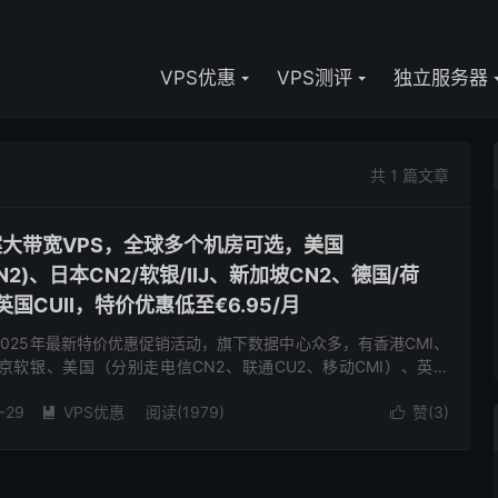
VPS优惠
VPS测评
独立服务器
共 1 篇文章
备案大带宽VPS，全球多个机房可选，美国
CMIN2)、日本CN2/软银/IIJ、新加坡CN2、德国/荷
、英国CUII，特价优惠低至€6.95/月
了2025年最新特价优惠促销活动，旗下数据中心众多，有香港CMI、
东京软银、美国（分别走电信CN2、联通CU2、移动CMI）、英国
CU2(as9929)、荷兰双高端(联通走...
-29
VPS优惠
阅读(1979)
赞(
3
)

