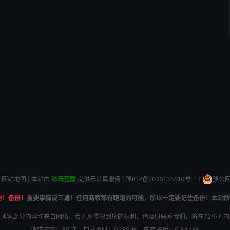
网站地图
| 本站由
冰云互联
提供云计算服务 |
豫ICP备2025135810号-1
|
豫公网安
份！备份！
重要事情说三遍！任何商家都有跑路的可能，所以一定要记住备份！本站所
博客部分内容均来自网络，若无意侵犯到您的权利，请及时联系我们，将在72小时
请求次数：35 次，加载用时：0.180 秒，内存占用：5.34 MB