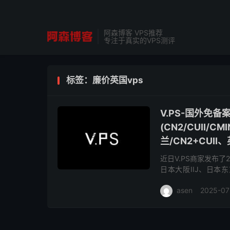
阿森博客 VPS推荐
专注于真实的VPS测评
标签：廉价英国vps
V.PS-国外免
(CN2/CUII/
兰/CN2+CUII
近日V.PS商家发布
日本大阪IIJ、日本
CU2(as9929)、德国
asen
2025-07