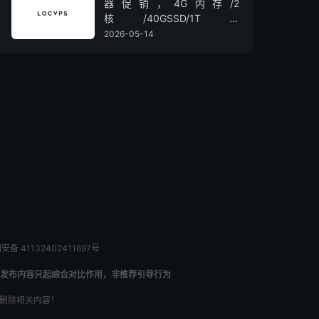
器促销，4G内存/2
核/40GSSD/1T流
量/450Mbps带宽，低至36元/
2026-05-14
月
备 41132402411697号
发布内容只起综合对比作用，非推荐引导行为
内删除相关内容！