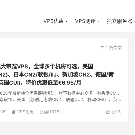
VPS优惠
VPS测评
独立服务器
共 1 篇文章
备案大带宽VPS，全球多个机房可选，美国
CMIN2)、日本CN2/软银/IIJ、新加坡CN2、德国/荷
、英国CUII，特价优惠低至€6.95/月
了2025年最新特价优惠促销活动，旗下数据中心众多，有香港CMI、
东京软银、美国（分别走电信CN2、联通CU2、移动CMI）、英国
CU2(as9929)、荷兰双高端(联通走...
-29
VPS优惠
阅读(1978)
赞(
3
)

