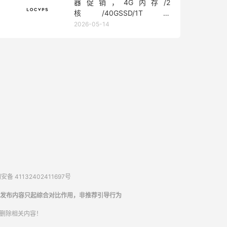
器促销，4G内存/2
核/40GSSD/1T流
量/450Mbps带宽，低至36元/
2026-05-14
月
备 41132402411697号
发布内容只起综合对比作用，非推荐引导行为
内删除相关内容！