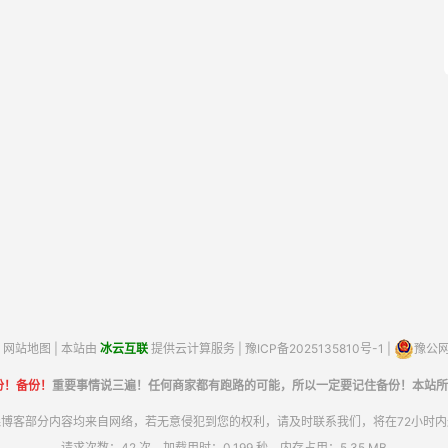
网站地图
| 本站由
冰云互联
提供云计算服务 |
豫ICP备2025135810号-1
|
豫公网安
份！备份！
重要事情说三遍！任何商家都有跑路的可能，所以一定要记住备份！本站所
博客部分内容均来自网络，若无意侵犯到您的权利，请及时联系我们，将在72小时
请求次数：42 次，加载用时：0.199 秒，内存占用：5.35 MB