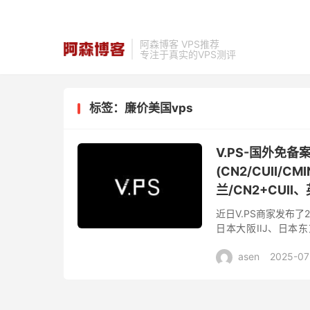
阿森博客 VPS推荐
专注于真实的VPS测评
标签：廉价美国vps
V.PS-国外免
(CN2/CUII/
兰/CN2+CUII
近日V.PS商家发布
日本大阪IIJ、日本
CU2(as9929)、德国
asen
2025-07