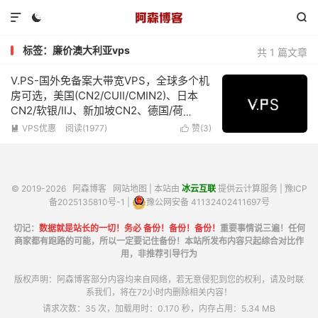



标签：廉价澳大利亚vps
共 1 篇文章
V.PS-国外免备案大带宽VPS，全球多个机
房可选，美国(CN2/CUII/CMIN2)、日本
CN2/软银/IIJ、新加坡CN2、德国/荷
兰/CN2+CUII、英国CUII，特价优惠低至
VPS优惠
阅读(1977)
赞(
3
)


€6.95/月
© 2019-2026
阿森博客
网站地图
| 本站由
冰云互联
提供云计算服务 |
豫ICP
备2025135810号-1
|
豫公网安备 41132402411697号
切记：
数据就是站长的一切！务必 备份！备份！备份！
重要事情说三遍！任何
商家都有跑路的可能，所以一定要记住备份！本站所发布内容只起综合对比作
用，非推荐引导行为
版权声明：阿森博客部分内容均来自网络，若无意侵犯到您的权利，请及时联
系我们，将在72小时内删除相关内容！
请求次数：35 次，加载用时：0.170 秒，内存占用：5.34 MB