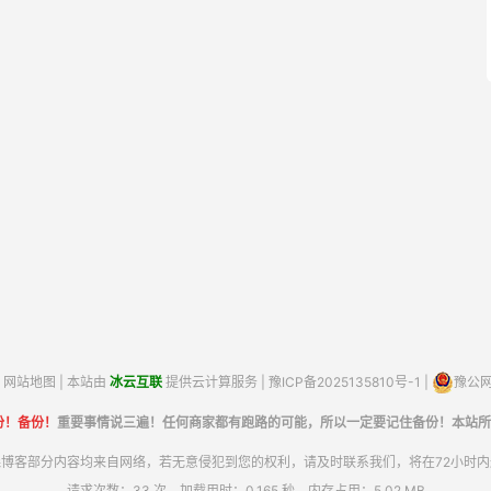
网站地图
| 本站由
冰云互联
提供云计算服务 |
豫ICP备2025135810号-1
|
豫公网安
份！备份！
重要事情说三遍！任何商家都有跑路的可能，所以一定要记住备份！本站所
博客部分内容均来自网络，若无意侵犯到您的权利，请及时联系我们，将在72小时
请求次数：33 次，加载用时：0.165 秒，内存占用：5.02 MB