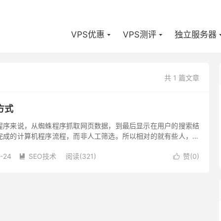
VPS优惠
VPS测评
独立服务器
共 1 篇文章
方式
程序来说，从蜘蛛程序抓取网页数据，到最后显示在用户的搜索结
完成的计算机程序流程，而非人工筛选。所以相对的就有些人，会
漏洞进行非法欺骗搜索引擎的行程，而这看似无害的动作，却可能
-24
SEO技术
阅读(321)
赞(
0
)

