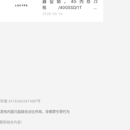
器促销，4G内存/2
核/40GSSD/1T流
量/450Mbps带宽，低至36元/
2026-05-14
月
备 41132402411697号
发布内容只起综合对比作用，非推荐引导行为
内删除相关内容！