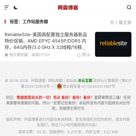



标签：工作站服务器
共 1 篇文章
ReliableSite-美国高配置独立服务器新品
特价促销，AMD EPYC 4545P/DDR5 内
存，64G内存/3.0 GHz X 32线程/16核
心/1TB NVMe、1Gbps带宽不限流量低至
独立服务器
阅读(1720)
赞(
3
)


$99/月
© 2019-2026
阿森博客
网站地图
| 本站由
冰云互联
提供云计算服务 |
豫ICP
备2025135810号-1
|
豫公网安备 41132402411697号
切记：
数据就是站长的一切！务必 备份！备份！备份！
重要事情说三遍！任何
商家都有跑路的可能，所以一定要记住备份！本站所发布内容只起综合对比作
用，非推荐引导行为
版权声明：阿森博客部分内容均来自网络，若无意侵犯到您的权利，请及时联
系我们，将在72小时内删除相关内容！
请求次数：35 次，加载用时：0.213 秒，内存占用：5.07 MB