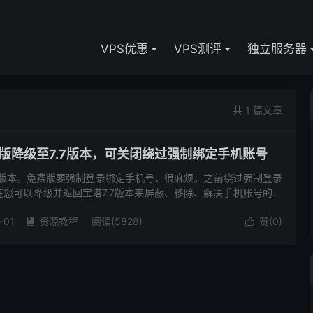
VPS优惠
VPS测评
独立服务器
共 1 篇文章
新版降级至7.7版本，可关闭绕过强制绑定手机账号
9版本。免费版要强制登录绑定手机号，很麻烦。之前绕过强制登录
您可以降级并返回宝塔7.7版本来屏蔽、移除、解决手机账号的强
可以考虑使用海外版aaPanel，但是如果aaPanel...
-01
资源教程
阅读(5828)
赞(
0
)

