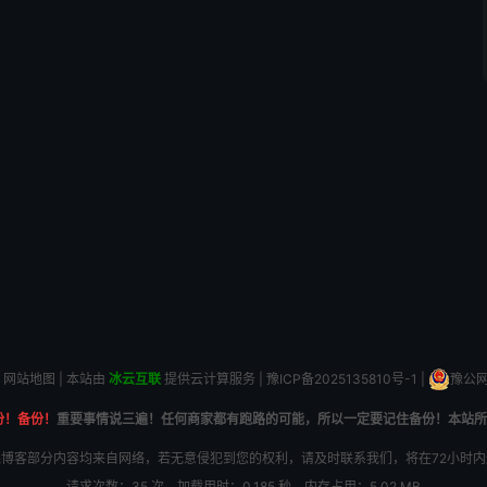
网站地图
| 本站由
冰云互联
提供云计算服务 |
豫ICP备2025135810号-1
|
豫公网安
份！备份！
重要事情说三遍！任何商家都有跑路的可能，所以一定要记住备份！本站所
博客部分内容均来自网络，若无意侵犯到您的权利，请及时联系我们，将在72小时
请求次数：35 次，加载用时：0.185 秒，内存占用：5.02 MB