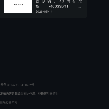
器促销，4G内存/2
核/40GSSD/1T流
量/450Mbps带宽，低至36元/
2026-05-14
月
备 41132402411697号
发布内容只起综合对比作用，非推荐引导行为
内删除相关内容！