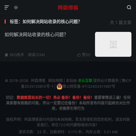



标签：如何解决网站收录的核心问题？
共 1 篇文章
如何解决网站收录的核心问题？
SEO技术
阅读(334)
赞(
0
)


© 2019-2026
阿森博客
网站地图
| 本站由
冰云互联
提供云计算服务 |
豫ICP
备2025135810号-1
|
豫公网安备 41132402411697号
切记：
数据就是站长的一切！务必 备份！备份！备份！
重要事情说三遍！任何
商家都有跑路的可能，所以一定要记住备份！本站所发布内容只起综合对比作
用，非推荐引导行为
版权声明：阿森博客部分内容均来自网络，若无意侵犯到您的权利，请及时联
系我们，将在72小时内删除相关内容！
请求次数：33 次，加载用时：0.170 秒，内存占用：5.01 MB