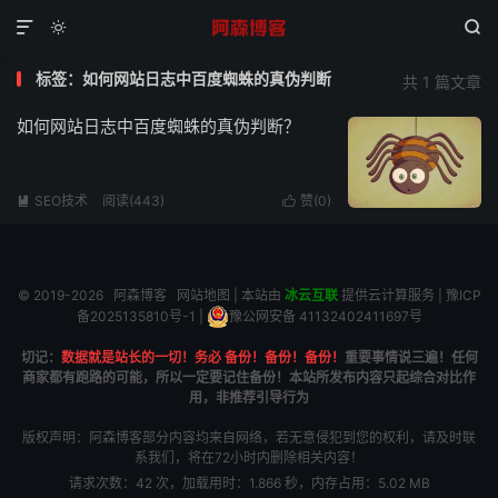



标签：如何网站日志中百度蜘蛛的真伪判断
共 1 篇文章
如何网站日志中百度蜘蛛的真伪判断？
SEO技术
阅读(443)
赞(
0
)


© 2019-2026
阿森博客
网站地图
| 本站由
冰云互联
提供云计算服务 |
豫ICP
备2025135810号-1
|
豫公网安备 41132402411697号
切记：
数据就是站长的一切！务必 备份！备份！备份！
重要事情说三遍！任何
商家都有跑路的可能，所以一定要记住备份！本站所发布内容只起综合对比作
用，非推荐引导行为
版权声明：阿森博客部分内容均来自网络，若无意侵犯到您的权利，请及时联
系我们，将在72小时内删除相关内容！
请求次数：42 次，加载用时：1.866 秒，内存占用：5.02 MB