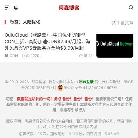



标签：大陆优化
共 1 篇文章
OuluCloud（欧路云）-中国优化防御型
CDN上新，高防加速CDN$2.49/月起，海
外免备案VPS云服务器全场$3.99/月起
CDN
阅读(2220)
赞(
1
)


© 2019-2026
阿森博客
网站地图
| 本站由
冰云互联
提供云计算服务 |
豫ICP
备2025135810号-1
|
豫公网安备 41132402411697号
切记：
数据就是站长的一切！务必 备份！备份！备份！
重要事情说三遍！任何
商家都有跑路的可能，所以一定要记住备份！本站所发布内容只起综合对比作
用，非推荐引导行为
版权声明：阿森博客部分内容均来自网络，若无意侵犯到您的权利，请及时联
系我们，将在72小时内删除相关内容！
请求次数：35 次，加载用时：0.176 秒，内存占用：5.05 MB