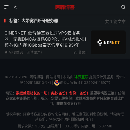



标签：大带宽西班牙服务器
共 1 篇文章
GINERNET-低价便宜西班牙VPS云服务
器，无视DMCA/遵循GDPR，KVM虚拟化1
核心1G内存10Gbps带宽低至€19.95/年
VPS优惠
阅读(871)
赞(
0
)


© 2019-2026
阿森博客
网站地图
| 本站由
冰云互联
提供云计算服务 |
豫ICP
备2025135810号-1
|
豫公网安备 41132402411697号
切记：
数据就是站长的一切！务必 备份！备份！备份！
重要事情说三遍！任何
商家都有跑路的可能，所以一定要记住备份！本站所发布内容只起综合对比作
用，非推荐引导行为
版权声明：阿森博客部分内容均来自网络，若无意侵犯到您的权利，请及时联
系我们，将在72小时内删除相关内容！
请求次数：35 次，加载用时：0.186 秒，内存占用：5.07 MB