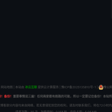
网站地图
| 本站由
冰云互联
提供云计算服务 |
豫ICP备2025135810号-1
|
豫公网安
份！备份！
重要事情说三遍！任何商家都有跑路的可能，所以一定要记住备份！本站所
博客部分内容均来自网络，若无意侵犯到您的权利，请及时联系我们，将在72小时
请求次数：35 次，加载用时：0.158 秒，内存占用：5.06 MB