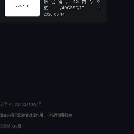
器促销，4G内存/2
核/40GSSD/1T流
量/450Mbps带宽，低至36元/
2026-05-14
月
备 41132402411697号
发布内容只起综合对比作用，非推荐引导行为
内删除相关内容！