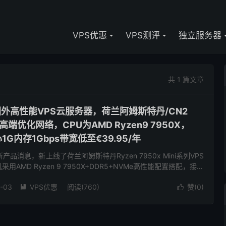
VPS优惠
VPS测评
独立服务器
共 1 篇文章
宜国外高性能VPS云服务器，荷兰阿姆斯特丹/CN2
双高端优化网络，CPU为AMD Ryzen9 7950X，
1G内存1Gbps带宽低至€39.95/年
产品消息，新上线了荷兰阿姆斯特丹Ryzen 7950x Mini系列VPS
AMD Ryzen 9 7950X+DDR5+NVMe高性能配置搭配，接入
路，有mini...
-03
VPS优惠
阅读(760)
赞(
0
)

