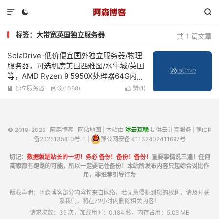



标签：大带宽英国独立服务器
共 1 篇文章
SolaDrive-低价便宜国外独立服务器/物理
服务器，可选机房美国西雅图/水牛城/英国
等，AMD Ryzen 9 5950X处理器64G内存
1Gbps带宽
独立服务器
阅读(1088)
赞(
1
)


© 2019-2026
阿森博客
网站地图
| 本站由
冰云互联
提供云计算服务 |
豫ICP
备2025135810号-1
|
豫公网安备 41132402411697号
切记：
数据就是站长的一切！务必 备份！备份！备份！
重要事情说三遍！任何
商家都有跑路的可能，所以一定要记住备份！本站所发布内容只起综合对比作
用，非推荐引导行为
版权声明：阿森博客部分内容均来自网络，若无意侵犯到您的权利，请及时联
系我们，将在72小时内删除相关内容！
请求次数：35 次，加载用时：0.184 秒，内存占用：5.05 MB