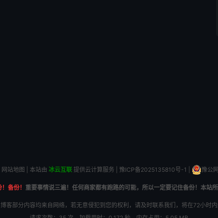
网站地图
| 本站由
冰云互联
提供云计算服务 |
豫ICP备2025135810号-1
|
豫公网安
份！备份！
重要事情说三遍！任何商家都有跑路的可能，所以一定要记住备份！本站所
博客部分内容均来自网络，若无意侵犯到您的权利，请及时联系我们，将在72小时
请求次数：35 次，加载用时：0.172 秒，内存占用：5.05 MB