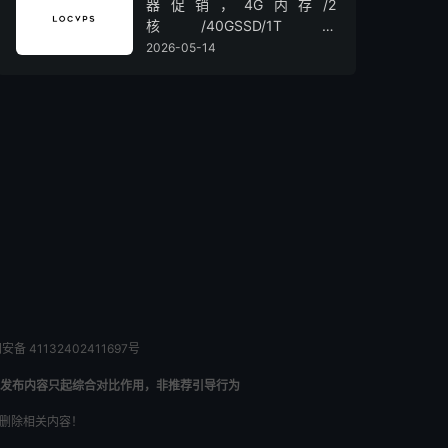
器促销，4G内存/2
核/40GSSD/1T流
量/450Mbps带宽，低至36元/
2026-05-14
月
备 41132402411697号
发布内容只起综合对比作用，非推荐引导行为
内删除相关内容！