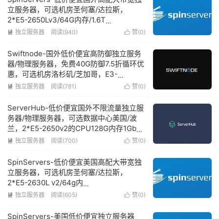
立服务器，可选机房圣何塞/达拉斯，
2*E5-2650Lv3/64G内存/1.6T
NVMe/10Gbps带宽低至$89/月
独立服务器
阅读(940)
赞(
0
)


Swiftnode-国外低价便宜高防御独立服务
器/物理服务器，免费40G防御7.5折循环优
惠，可选机房洛杉矶/芝加哥，E3-
1230v5/32G内存/500GSSD/1Gbps带宽
独立服务器
阅读(781)
赞(
0
)


不限流量低至$59.25/月
ServerHub-低价便宜国外不限流量独立服
务器/物理服务器，可选数据中心美国/波
兰，2*E5-2650v2的CPU128G内存1Gbps
带宽不限流量低至$79/月
独立服务器
阅读(700)
赞(
0
)


SpinServers-低价便宜美国高配大带宽独
立服务器，可选机房圣何塞/达拉斯，
2*E5-2630L v2/64g内
存/1.6TSSD/10Gbps超大带宽低至$89/月
独立服务器
阅读(605)
赞(
0
)


SpinServers-美国低价便宜独立服务器