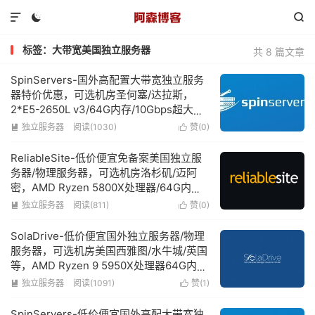



标签：大带宽美国独立服务器
共 8 篇文章
SpinServers-国外高配置大带宽独立服务
器特价优惠，可选机房圣何塞/达拉斯，
2*E5-2650L v3/64G内存/10Gbps超大带
宽，低至$89/月，30分钟内自动交付
独立服务器
阅读(1030)
赞(
0
)


ReliableSite-低价便宜免备案美国独立服
务器/物理服务器，可选机房洛杉矶/迈阿
密，AMD Ryzen 5800X处理器/64G内
存/1Gbps带宽不限流量低至$79/月
独立服务器
阅读(811)
赞(
0
)


SolaDrive-低价便宜国外独立服务器/物理
服务器，可选机房美国西雅图/水牛城/英国
等，AMD Ryzen 9 5950X处理器64G内存
1Gbps带宽
独立服务器
阅读(1091)
赞(
1
)


SpinServers-低价便宜国外高配大带宽独