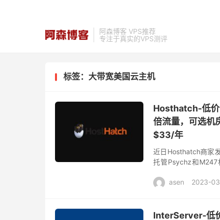
阿森博客 VPS推荐
专注于真实的VPS测评
标签：大带宽美国云主机
Hosthatch
倍流量，可选机房
$33/年
近日Hosthatc
托管Psychz和M2
升，hosthatch
asen
2023-03
InterServ