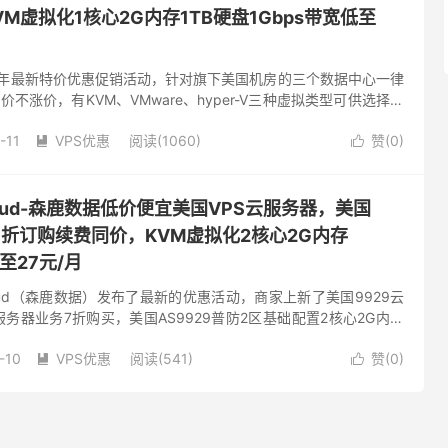
M虚拟化1核心2G内存1TB硬盘1Gbps带宽低至
3年最新特价优惠促销活动，针对旗下美国机房的三个数据中心一律
不涨价，有KVM、VMware、hyper-V三种虚拟类型可供选择，
存1Gbps带宽低至3美元/月，有需要特价国外V...
-11
VPS优惠
阅读(1060)
赞(
0
)


A Cloud-森鹿数据低价便宜美国VPS云服务器，美国
，7折订购续费同价，KVM虚拟化2核心2G内存
低至27元/月
A Cloud（森鹿数据）发布了最新的优惠活动，商家上新了美国9929云
服务器业务7折购买，美国AS9929普防2区基础配置2核心2G内存
元/月，回程AS9929线路，有需...
-10
VPS优惠
阅读(541)
赞(
0
)

