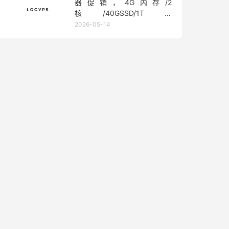
器促销，4G内存/2
核/40GSSD/1T流
量/450Mbps带宽，低至36元/
2026-05-14
月