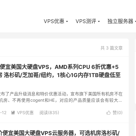
VPS优惠
VPS测评
独立服务器
共 3 篇文章
-低价便宜美国大硬盘VPS，AMD系列CPU 6折优惠+5
 洛杉矶/芝加哥/纽约，1核心1G内存1TB硬盘低至
h商家发布了产品升级消息和特价优惠活动，宣布旗下美国所有机房不在
47机房、不再使用cogent和HE，对应的产品质量应该会有较大提
商家为了庆祝这一系列的机房改变，目前对旗下美国...
-12
VPS优惠
阅读(835)
赞(
0
)


er-低价便宜美国大硬盘VPS云服务器，可选机房洛杉矶/