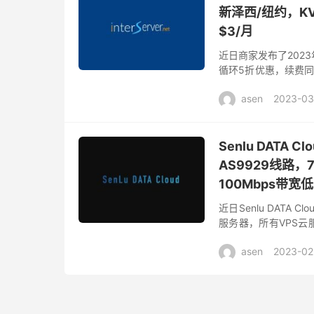
新泽西/纽约，KV
$3/月
近日商家发布了202
循环5折优惠，续费同价
基础配置21核心2G内
asen
2023-03
Senlu DAT
AS9929线路
100Mbps带宽
近日Senlu DAT
服务器，所有VPS云
100Mbps带宽低至27
asen
2023-02