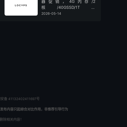
器促销，4G内存/2
核/40GSSD/1T流
量/450Mbps带宽，低至36元/
2026-05-14
月
备 41132402411697号
发布内容只起综合对比作用，非推荐引导行为
内删除相关内容！