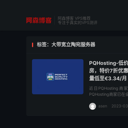
阿森博客 VPS推荐
专注于真实的VPS测评
标签：大带宽立陶宛服务器
PQHostin
房，特价7折优惠
量低至€3.34/月
近日PQHosti
PQHosting商家
线的立陶宛数据中心的V
asen
2023-03