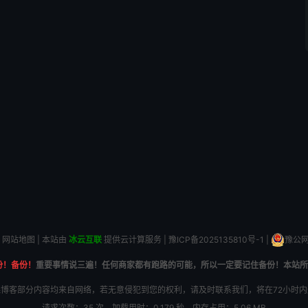
网站地图
| 本站由
冰云互联
提供云计算服务 |
豫ICP备2025135810号-1
|
豫公网安
份！备份！
重要事情说三遍！任何商家都有跑路的可能，所以一定要记住备份！本站所
博客部分内容均来自网络，若无意侵犯到您的权利，请及时联系我们，将在72小时
请求次数：35 次，加载用时：0.179 秒，内存占用：5.06 MB