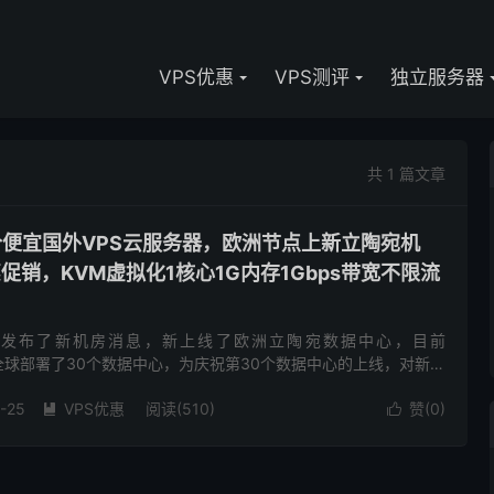
VPS优惠
VPS测评
独立服务器
共 1 篇文章
g-低价便宜国外VPS云服务器，欧洲节点上新立陶宛机
促销，KVM虚拟化1核心1G内存1Gbps带宽不限流
ng商家发布了新机房消息，新上线了欧洲立陶宛数据中心，目前
已在全球部署了30个数据中心，为庆祝第30个数据中心的上线，对新上
PS开启了最新的7折特价优惠，基础配置1核心1G内存1...
-25
VPS优惠
阅读(510)
赞(
0
)

