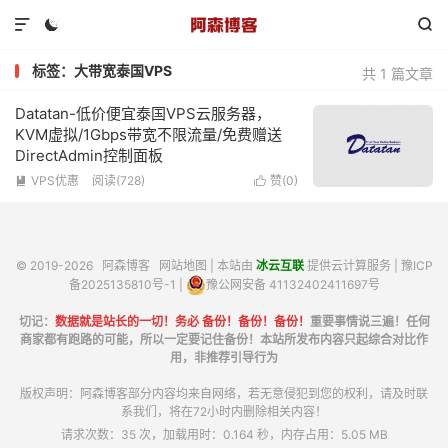



标签：大带宽泰国VPS
共 1 篇文章
Datatan-低价便宜泰国VPS云服务器，
KVM虚拟/1Gbps带宽不限流量/免费赠送
DirectAdmin控制面板
VPS优惠
阅读(728)
赞(
0
)


© 2019-2026
阿森博客
网站地图
| 本站由
冰云互联
提供云计算服务 |
豫ICP
备2025135810号-1
|
豫公网安备 41132402411697号
切记：
数据就是站长的一切！务必 备份！备份！备份！
重要事情说三遍！任何
商家都有跑路的可能，所以一定要记住备份！本站所发布内容只起综合对比作
用，非推荐引导行为
版权声明：阿森博客部分内容均来自网络，若无意侵犯到您的权利，请及时联
系我们，将在72小时内删除相关内容！
请求次数：35 次，加载用时：0.164 秒，内存占用：5.05 MB