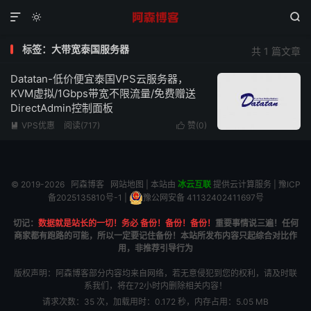



标签：大带宽泰国服务器
共 1 篇文章
Datatan-低价便宜泰国VPS云服务器，
KVM虚拟/1Gbps带宽不限流量/免费赠送
DirectAdmin控制面板
VPS优惠
阅读(717)
赞(
0
)


© 2019-2026
阿森博客
网站地图
| 本站由
冰云互联
提供云计算服务 |
豫ICP
备2025135810号-1
|
豫公网安备 41132402411697号
切记：
数据就是站长的一切！务必 备份！备份！备份！
重要事情说三遍！任何
商家都有跑路的可能，所以一定要记住备份！本站所发布内容只起综合对比作
用，非推荐引导行为
版权声明：阿森博客部分内容均来自网络，若无意侵犯到您的权利，请及时联
系我们，将在72小时内删除相关内容！
请求次数：35 次，加载用时：0.172 秒，内存占用：5.05 MB