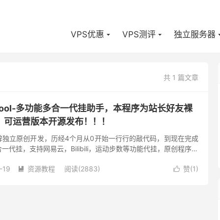
VPS优惠
VPS测评
独立服务器
共 1 篇文章
xTool-多功能多合一代挂助手，本程序为站长好友裸
，可运营版本开源发布！！！
辞独立原创开发，历经4个月从0开始一行行的敲代码，到现在完成
代挂，支持网易云，Bilibili，运动步数等功能代挂，原创程序可
使用中遇到问题可加群反馈 点击进入交流群 演示站点 ...
-19
资源教程
阅读(2883)
赞(
1
)

