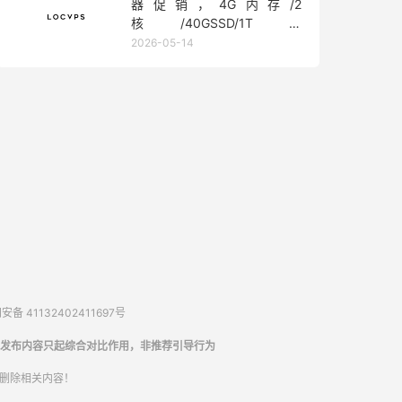
器促销，4G内存/2
核/40GSSD/1T流
量/450Mbps带宽，低至36元/
2026-05-14
月
备 41132402411697号
发布内容只起综合对比作用，非推荐引导行为
内删除相关内容！