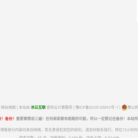
网站地图
| 本站由
冰云互联
提供云计算服务 |
豫ICP备2025135810号-1
|
豫公网安
份！备份！
重要事情说三遍！任何商家都有跑路的可能，所以一定要记住备份！本站所
博客部分内容均来自网络，若无意侵犯到您的权利，请及时联系我们，将在72小时
请求次数：35 次，加载用时：0.165 秒，内存占用：5.02 MB