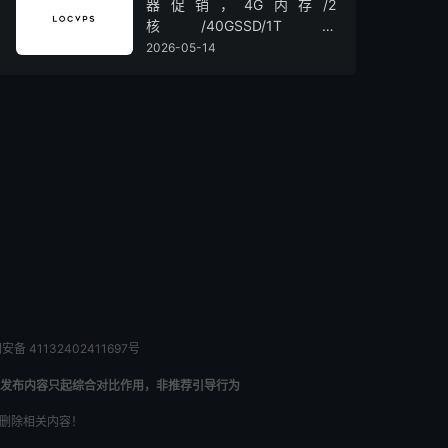
器促销，4G内存/2
核/40GSSD/1T流
量/450Mbps带宽，低至36元/
2026-05-14
月
备 41132402411697号
发布内容只起综合对比作用，非推荐引导行为
内删除相关内容！