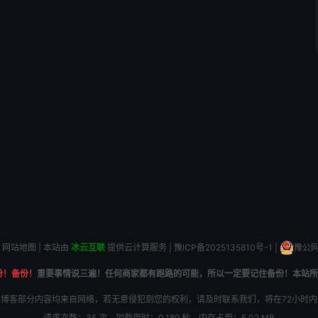
网站地图
| 本站由
冰云互联
提供云计算服务 |
豫ICP备2025135810号-1
|
豫公网安
份！备份！
重要事情说三遍！任何商家都有跑路的可能，所以一定要记住备份！本站所
博客部分内容均来自网络，若无意侵犯到您的权利，请及时联系我们，将在72小时
请求次数：35 次，加载用时：0.189 秒，内存占用：5.02 MB