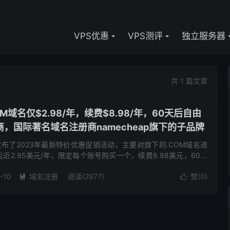
VPS优惠
VPS测评
独立服务器
共 1 篇文章
 .COM域名仅$2.98/年，续费$8.98/年，60天后自由
，国际著名域名注册商namecheap旗下的子品牌
商家发布了2023年最新特价优惠促销活动，主要对旗下的.COM域名进
近2.95美元/年，限定每个账号购买一个，续费8.98美元，60天
注册商，有需要特价便宜.COM域名的朋友可以...
-10
域名注册
阅读(2977)
赞(
0
)

