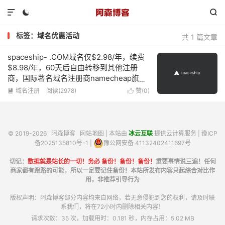



标签：域名优惠活动
共 1 篇文章
spaceship- .COM域名仅$2.98/年，续费
$8.98/年，60天后自由转移到其他注册
商，国际著名域名注册商namecheap旗下
的子品牌
域名注册
阅读(2978)
赞(
0
)


© 2019-2026
阿森博客
网站地图
| 本站由
冰云互联
提供云计算服务 |
豫ICP
备2025135810号-1
|
豫公网安备 41132402411697号
切记：
数据就是站长的一切！务必 备份！备份！备份！
重要事情说三遍！任何
商家都有跑路的可能，所以一定要记住备份！本站所发布内容只起综合对比作
用，非推荐引导行为
版权声明：阿森博客部分内容均来自网络，若无意侵犯到您的权利，请及时联
系我们，将在72小时内删除相关内容！
请求次数：35 次，加载用时：0.181 秒，内存占用：5.02 MB