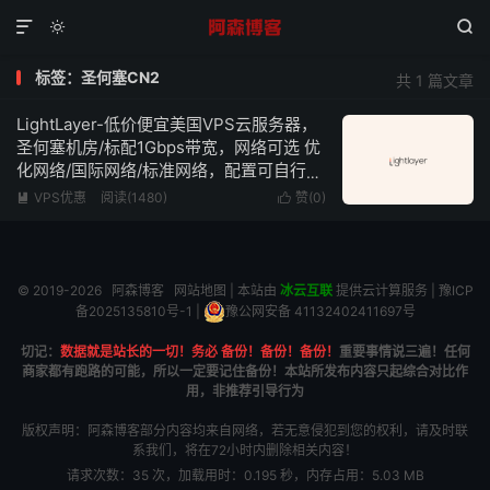



标签：圣何塞CN2
共 1 篇文章
LightLayer-低价便宜美国VPS云服务器，
圣何塞机房/标配1Gbps带宽，网络可选 优
化网络/国际网络/标准网络，配置可自行
DIY，低至$10.9/年
VPS优惠
阅读(1480)
赞(
0
)


© 2019-2026
阿森博客
网站地图
| 本站由
冰云互联
提供云计算服务 |
豫ICP
备2025135810号-1
|
豫公网安备 41132402411697号
切记：
数据就是站长的一切！务必 备份！备份！备份！
重要事情说三遍！任何
商家都有跑路的可能，所以一定要记住备份！本站所发布内容只起综合对比作
用，非推荐引导行为
版权声明：阿森博客部分内容均来自网络，若无意侵犯到您的权利，请及时联
系我们，将在72小时内删除相关内容！
请求次数：35 次，加载用时：0.195 秒，内存占用：5.03 MB