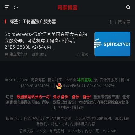



标签：圣何塞独立服务器
共 1 篇文章
SpinServers-低价便宜美国高配大带宽独
立服务器，可选机房圣何塞/达拉斯，
2*E5-2630L v2/64g内
存/1.6TSSD/10Gbps超大带宽低至$89/月
独立服务器
阅读(605)
赞(
0
)


© 2019-2026
阿森博客
网站地图
| 本站由
冰云互联
提供云计算服务 |
豫ICP
备2025135810号-1
|
豫公网安备 41132402411697号
切记：
数据就是站长的一切！务必 备份！备份！备份！
重要事情说三遍！任何
商家都有跑路的可能，所以一定要记住备份！本站所发布内容只起综合对比作
用，非推荐引导行为
版权声明：阿森博客部分内容均来自网络，若无意侵犯到您的权利，请及时联
系我们，将在72小时内删除相关内容！
请求次数：35 次，加载用时：0.156 秒，内存占用：5.12 MB