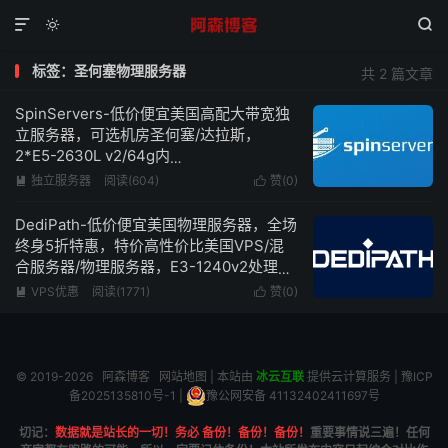



标签：圣何塞物理服务器
共 2 篇文章
SpinServers-低价便宜美国高配大带宽独
立服务器，可选机房圣何塞/达拉斯，
2*E5-2630L v2/64g内
存/1.6TSSD/10Gbps超大带宽低至$89/月
独立服务器
阅读(604)
赞(
0
)


DediPath-低价便宜美国物理服务器，全场
终身5折特惠，特价高性价比美国VPS/混
合服务器/物理服务器，E3-1240v2处理器
16G内存1Gbps带宽不限流量仅需39美元/
VPS优惠
阅读(1771)
赞(
0
)


月
© 2019-2026
阿森博客
网站地图
| 本站由
冰云互联
提供云计算服务 |
豫ICP
备2025135810号-1
|
豫公网安备 41132402411697号
切记：
数据就是站长的一切！务必 备份！备份！备份！
重要事情说三遍！任何