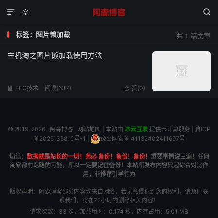



标签：图片懒加载
共 1 篇文章
主机淘之图片懒加载使用方法
SEO技术
阅读(637)
赞(
0
)


© 2019-2026
阿森博客
网站地图
| 本站由
冰云互联
提供云计算服务 |
豫ICP
备2025135810号-1
|
豫公网安备 41132402411697号
切记：
数据就是站长的一切！务必 备份！备份！备份！
重要事情说三遍！任何
商家都有跑路的可能，所以一定要记住备份！本站所发布内容只起综合对比作
用，非推荐引导行为
版权声明：阿森博客部分内容均来自网络，若无意侵犯到您的权利，请及时联
系我们，将在72小时内删除相关内容！
请求次数：33 次，加载用时：0.174 秒，内存占用：5.01 MB