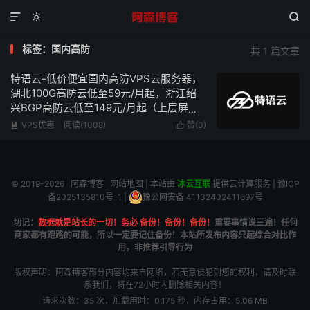



标签：国内高防
共 1 篇文章
特语云-低价便宜国内高防VPS云服务器，
湖北100G高防云低至59元/月起，浙江绍
兴BGP高防云低至149元/月起（上层屏蔽
UDP）
VPS优惠
阅读(1008)
赞(
0
)


© 2019-2026
阿森博客
网站地图
| 本站由
冰云互联
提供云计算服务 |
豫ICP
备2025135810号-1
|
豫公网安备 41132402411697号
切记：
数据就是站长的一切！务必 备份！备份！备份！
重要事情说三遍！任何
商家都有跑路的可能，所以一定要记住备份！本站所发布内容只起综合对比作
用，非推荐引导行为
版权声明：阿森博客部分内容均来自网络，若无意侵犯到您的权利，请及时联
系我们，将在72小时内删除相关内容！
请求次数：35 次，加载用时：0.175 秒，内存占用：5.06 MB