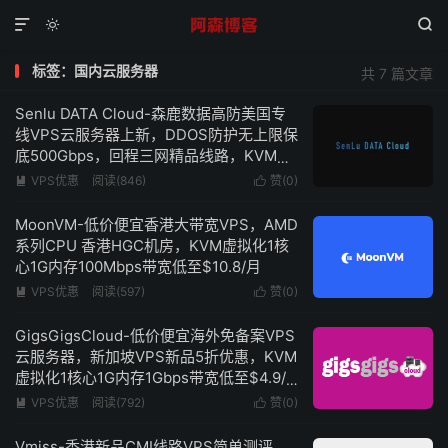



标签：国内云服务器
共 7 篇文章
Senlu DATA Cloud-森鹿数据高防美国专
线VPS云服务器上新，DDOS防护无上限保
底500Gbps，回程三网精品线路，KVM虚
拟化2核心2G内存低至150元/月-附简单测
VPS优惠
阅读(846)
赞(
0
)


评
MoonVM-低价便宜香港大带宽VPS，AMD
系列CPU 香港HGC机房，KVM虚拟化1核
心1G内存100Mbps带宽低至$10.8/月
VPS优惠
阅读(597)
赞(
0
)


GigsGigsCloud-低价便宜海外免备案VPS
云服务器，新加坡VPS新品5折优惠，KVM
虚拟化1核心1G内存1Gbps带宽低至$4.9/
月
VPS优惠
阅读(792)
赞(
0
)


Vmiss-香港新品CMI线路VPS简单测评，