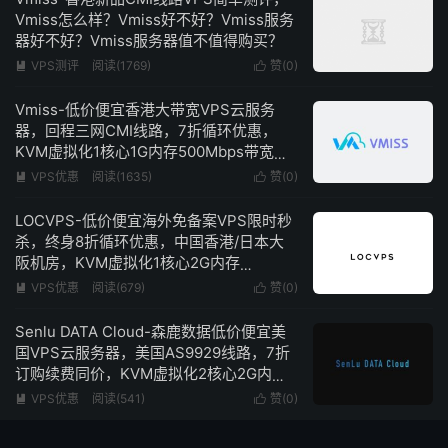
Vmiss怎么样？Vmiss好不好？Vmiss服务
器好不好？Vmiss服务器值不值得购买？
VPS测评
阅读(1769)
赞(
0
)


Vmiss-低价便宜香港大带宽VPS云服务
器，回程三网CMI线路，7折循环优惠，
KVM虚拟化1核心1G内存500Mbps带宽低
至18元/月，最高可选5Gbps带宽
VPS优惠
阅读(1635)
赞(
0
)


LOCVPS-低价便宜海外免备案VPS限时秒
杀，终身8折循环优惠，中国香港/日本大
阪机房，KVM虚拟化1核心2G内存
100Mbps带宽低至252元/年
VPS优惠
阅读(679)
赞(
0
)


Senlu DATA Cloud-森鹿数据低价便宜美
国VPS云服务器，美国AS9929线路，7折
订购续费同价，KVM虚拟化2核心2G内存
100Mbps带宽低至27元/月
VPS优惠
阅读(541)
赞(
0
)

