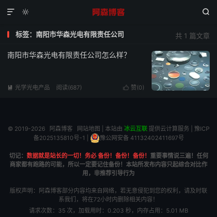



标签：南阳市华森光电有限责任公司
共 1 篇文章
南阳市华森光电有限责任公司怎么样？
光学光电产品
阅读(687)
赞(
0
)


© 2019-2026
阿森博客
网站地图
| 本站由
冰云互联
提供云计算服务 |
豫ICP
备2025135810号-1
|
豫公网安备 41132402411697号
切记：
数据就是站长的一切！务必 备份！备份！备份！
重要事情说三遍！任何
商家都有跑路的可能，所以一定要记住备份！本站所发布内容只起综合对比作
用，非推荐引导行为
版权声明：阿森博客部分内容均来自网络，若无意侵犯到您的权利，请及时联
系我们，将在72小时内删除相关内容！
请求次数：35 次，加载用时：0.203 秒，内存占用：5.01 MB