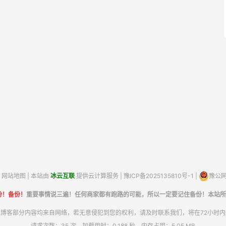
网站地图
| 本站由
冰云互联
提供云计算服务 |
豫ICP备2025135810号-1
|
豫公网安
份！备份！
重要事情说三遍！任何商家都有跑路的可能，所以一定要记住备份！本站所
博客部分内容均来自网络，若无意侵犯到您的权利，请及时联系我们，将在72小时
请求次数：35 次，加载用时：0.188 秒，内存占用：5.05 MB