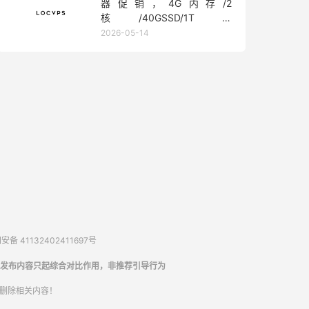
器促销，4G内存/2
核/40GSSD/1T流
量/450Mbps带宽，低至36元/
2026-05-14
月
备 41132402411697号
发布内容只起综合对比作用，非推荐引导行为
内删除相关内容！