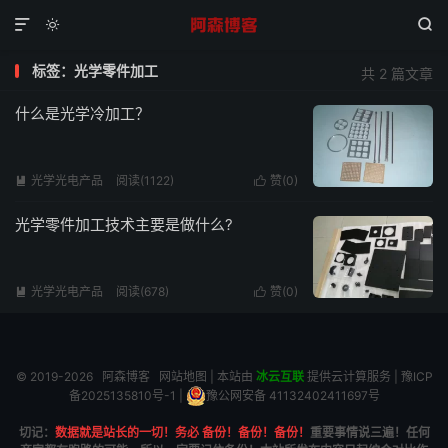



标签：光学零件加工
共 2 篇文章
什么是光学冷加工？
光学光电产品
阅读(1122)
赞(
0
)


光学零件加工技术主要是做什么?
光学光电产品
阅读(678)
赞(
0
)


© 2019-2026
阿森博客
网站地图
| 本站由
冰云互联
提供云计算服务 |
豫ICP
备2025135810号-1
|
豫公网安备 41132402411697号
切记：
数据就是站长的一切！务必 备份！备份！备份！
重要事情说三遍！任何