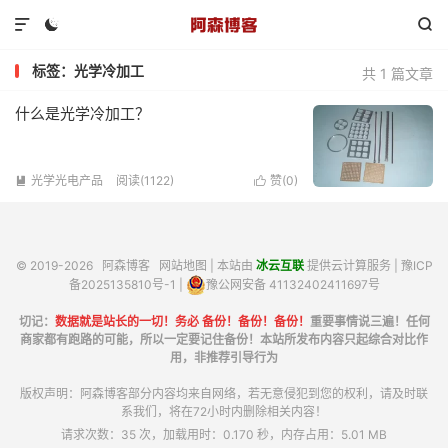



标签：光学冷加工
共 1 篇文章
什么是光学冷加工？
光学光电产品
阅读(1122)
赞(
0
)


© 2019-2026
阿森博客
网站地图
| 本站由
冰云互联
提供云计算服务 |
豫ICP
备2025135810号-1
|
豫公网安备 41132402411697号
切记：
数据就是站长的一切！务必 备份！备份！备份！
重要事情说三遍！任何
商家都有跑路的可能，所以一定要记住备份！本站所发布内容只起综合对比作
用，非推荐引导行为
版权声明：阿森博客部分内容均来自网络，若无意侵犯到您的权利，请及时联
系我们，将在72小时内删除相关内容！
请求次数：35 次，加载用时：0.170 秒，内存占用：5.01 MB