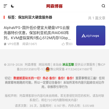



标签：保加利亚大硬盘服务器
共 1 篇文章
AlphaVPS-国外低价便宜大硬盘VPS云服
务器特价优惠，保加利亚机房/RAID60阵
列，KVM虚拟架构1核心512M内存1Gbps
带宽128G硬盘低至15欧元/年
VPS优惠
阅读(1367)
赞(
0
)


© 2019-2026
阿森博客
网站地图
| 本站由
冰云互联
提供云计算服务 |
豫ICP
备2025135810号-1
|
豫公网安备 41132402411697号
切记：
数据就是站长的一切！务必 备份！备份！备份！
重要事情说三遍！任何
商家都有跑路的可能，所以一定要记住备份！本站所发布内容只起综合对比作
用，非推荐引导行为
版权声明：阿森博客部分内容均来自网络，若无意侵犯到您的权利，请及时联
系我们，将在72小时内删除相关内容！
请求次数：35 次，加载用时：0.167 秒，内存占用：5.05 MB