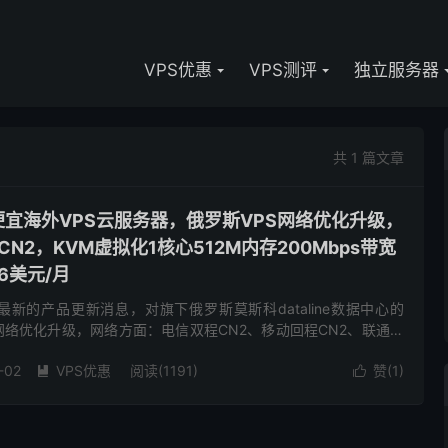
VPS优惠
VPS测评
独立服务器
共 1 篇文章
低价便宜海外VPS云服务器，俄罗斯VPS网络优化升级，
N2，KVM虚拟化1核心512M内存200Mbps带宽
6美元/月
布了最新的产品更新消息，对旗下俄罗斯莫斯科dataline数据中心的
网络优化升级，网络方面：电信双程CN2、移动回程CN2、联通方
m直连，网络方面相比之前优化的还是非常好了，...
-02
VPS优惠
阅读(1191)
赞(
1
)

