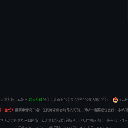
网站地图
| 本站由
冰云互联
提供云计算服务 |
豫ICP备2025135810号-1
|
豫公网安
份！备份！
重要事情说三遍！任何商家都有跑路的可能，所以一定要记住备份！本站所
博客部分内容均来自网络，若无意侵犯到您的权利，请及时联系我们，将在72小时
请求次数：35 次，加载用时：0.155 秒，内存占用：5.04 MB