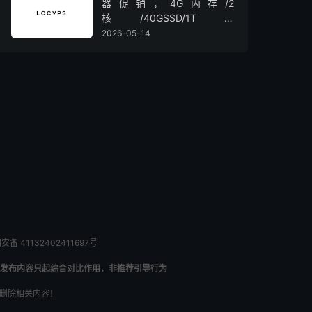
器促销，4G内存/2
核/40GSSD/1T流
量/450Mbps带宽，低至36元/
2026-05-14
月
备 41132402411697号
发布内容只起综合对比作用，非推荐引导行为
内删除相关内容！